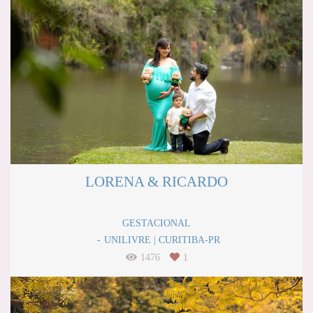
LORENA & RICARDO
GESTACIONAL
UNILIVRE | CURITIBA-PR
1476
1