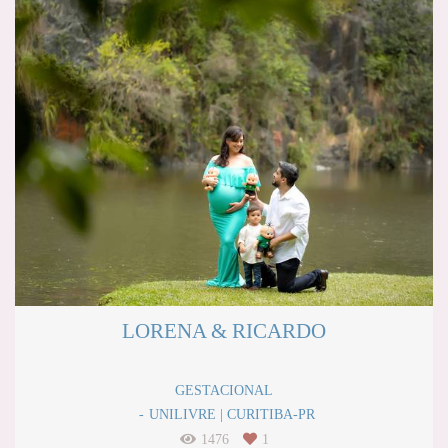
LORENA & RICARDO
GESTACIONAL
UNILIVRE | CURITIBA-PR
1476
1