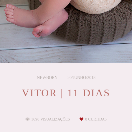
NEWBORN
20/JUNHO/2018
VITOR | 11 DIAS
1690
VISUALIZAÇÕES
0
CURTIDAS