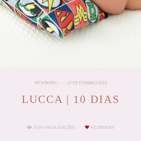
NEWBORN
07/SETEMBRO/2019
LUCCA | 10 DIAS
1534
VISUALIZAÇÕES
0
CURTIDAS