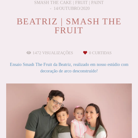
SMASH THE CAKE | FRUIT | PAINT
14/OUTUBRO/2020
BEATRIZ | SMASH THE
FRUIT
1472
VISUALIZAÇÕES
0
CURTIDAS
Ensaio Smash The Fruit da Beatriz, realizado em nosso estúdio com
decoração de arco desconstruído!