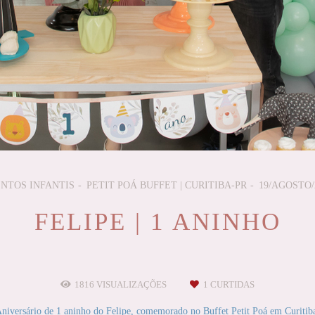
NTOS INFANTIS
PETIT POÁ BUFFET | CURITIBA-PR
19/AGOSTO/
FELIPE | 1 ANINHO
1816
VISUALIZAÇÕES
1
CURTIDAS
niversário de 1 aninho do Felipe, comemorado no Buffet Petit Poá em Curitib