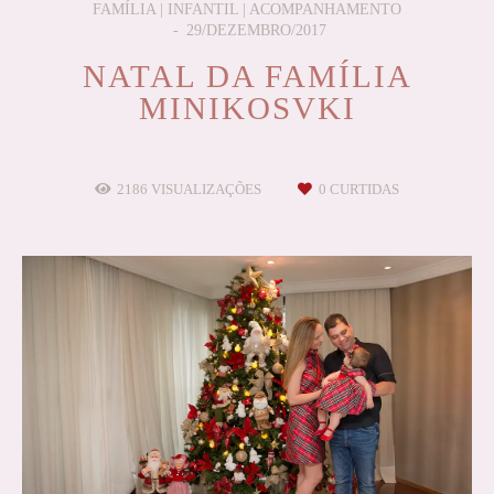
FAMÍLIA | INFANTIL | ACOMPANHAMENTO
29/DEZEMBRO/2017
NATAL DA FAMÍLIA
MINIKOSVKI
2186
VISUALIZAÇÕES
0
CURTIDAS